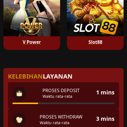
V Power
Slot88
KELEBIHAN
LAYANAN
PROSES DEPOSIT
1 mins
Waktu rata-rata
PROSES WITHDRAW
3 mins
Waktu rata-rata