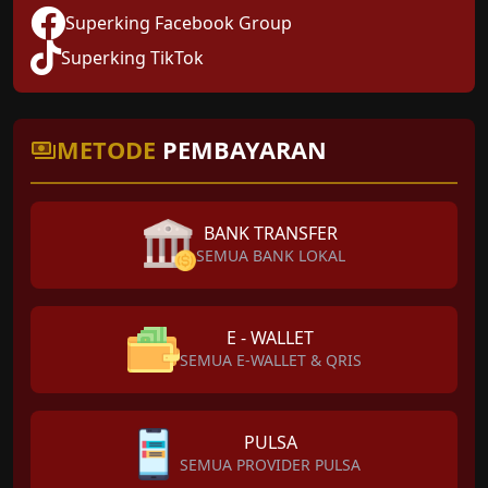
Superking Facebook Group
Superking TikTok
METODE
PEMBAYARAN
BANK TRANSFER
SEMUA BANK LOKAL
E - WALLET
SEMUA E-WALLET & QRIS
PULSA
SEMUA PROVIDER PULSA