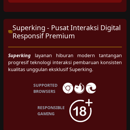
Superking - Pusat Interaksi Digital
Responsif Premium
Superking
layanan hiburan modern tantangan
progresif teknologi interaksi pembaruan konsisten
kualitas unggulan eksklusif Superking.
SUPPORTED
BROWSERS
RESPONSIBLE
GAMING