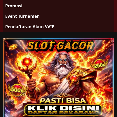
Promosi
Event Turnamen
Pendaftaran Akun VVIP