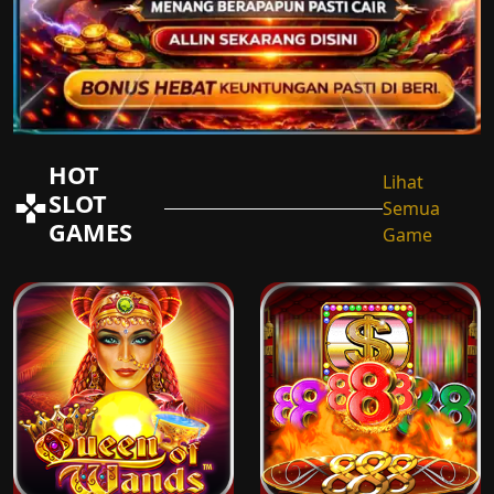
HOT
Lihat
SLOT
Semua
GAMES
Game