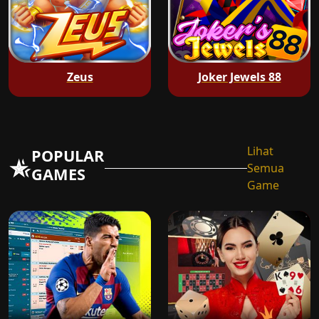
Zeus
Joker Jewels 88
Lihat
POPULAR
Semua
GAMES
Game