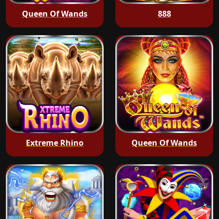
Queen Of Wands
888
Extreme Rhino
Queen Of Wands