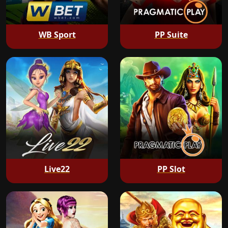
WB Sport
PP Suite
Live22
PP Slot