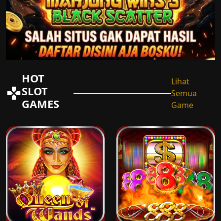
HOT
Lihat
SLOT
Semua
GAMES
Game