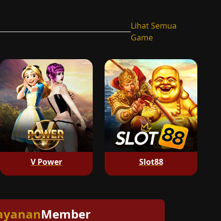
Lihat Semua
Game
V Power
Slot88
ayanan
Member